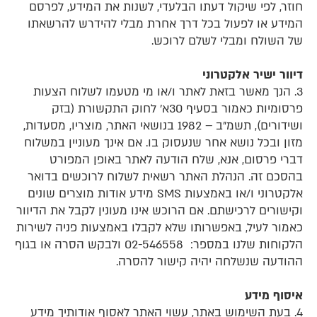
חוזר, לפי שיקול דעתו הבלעדי, לשנות את המידע, לפרסם
המידע או לפעול בכל דרך אחרת מבלי להידרש להרשאתו
של השולח ומבלי לשלם לרוכש.
דיוור ישיר אלקטרוני
3. הנך מאשר בזאת לאתר ו/או מי מטעמו לשלוח הצעות
פרסומיות כאמור בסעיף 30א' לחוק התקשורת (בזק
ושידורים), תשמ"ב – 1982 בנושאי האתר, מוצריו, מסעדות,
מזון ובכל נושא אחר שנעסוק בו. אם אינך מעוניין במשלוח
דברי פרסום, אנא, שלח הודעה לאתר באופן המפורט
בהסכם זה. הנהלת האתר רשאית לשלוח לרוכשים בדואר
אלקטרוני ו/או באמצעות SMS מידע אודות מוצרים שונים
וקישורים לרכישתם. אם הרוכש אינו מעונין לקבל את הדיוור
כאמור לעיל, באפשרותו שלא לקבלו באמצעות פניה לשירות
הלקוחות שלנו במספר: 02-546558 ולבקש הסרה או בגוף
ההודעה שנשלחה יהיה קישור להסרה.
איסוף מידע
4. בעת השימוש באתר, עשוי האתר לאסוף אודותיך מידע