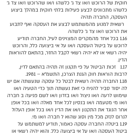
חוקית של הרוכש ו/או צד ג’ כלשהו ו/או שהרוכש ו/או צד ג’
כלשהו מתכוונים לבצע פעילות בלתי חוקית במהלך ביצוע
העסקה, החברה תהיה
רשאית למנוע מהמשתמש לבצע את העסקה ואף לתבוע
את הרוכש ו/או צד ג’ כלשהו/
1.16 בכל אחד מהמקרים המצוינים לעיל, החברה תודיע
לרוכש על ביטול העסקה ו/או על אי ביצועה כלל, והרוכש
יהיה רשאי או לא יהיה רשאי לקבל החזר, בהתאם להוראות
הדין.
1.17 זכות הביטול על פי תקנון זה תהיה בהתאם לדין,
לרבות הוראות חוק הגנת הצרכן, התשמ”א – 1981.
1.18 החברה תהיה רשאית לבטל כל עסקה שנעשתה אם יש
לה יסוד סביר להניח כי זאת נעשתה תוך כדי הטעיה ו/או
שימוש לרעה ו/או ניצול ו/או בזדון ו/או לשם פגיעה ב חברה
ו/או מי מטעמה ו/או בנסיון לכל אחד מאלה ו/או בכל אופן
אחר הנוגד את התקנון ו/או את הדין ו/או בכל אופן העלול
לגרום לנזק מכל מין וסוג שהוא ל חברה ו/או מי.
1.19 ביטלה החברה עסקה כאמור, תודיע למשתמש על
ביטול העסקה ו/או על אי ביצועה כלל, והוא יהיה רשאי או