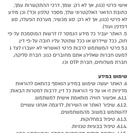
אישי פרטי (כגון, אך לא רק: שמך, דרכי ההתקשרות עמך,
כתובת הדואר האלקטרוני שלך, מספר טלפון וכד') וכן מידע
לא פרטי (כגון, אך לא רק: סוג מכשיר, מערכת הפעלה, סוג
דפדפן ועוד).
5. האתר יעביר כל מידע הנמסר לו לרשות המוסמכת על-פי
חוק, ככל שיידרש או ככל שתוטל עליו חובה על-פי דין.
5.1 פרטי המשתמש לרבות פרטי האשראי לא יועברו לצד ג
למעט חברות שאליהן אתם מחוברים כגון: חברת סליקה,
חברת משלוחים, חברת OTP וכו.
שימוש במידע
6. האתר יעשה שימוש במידע הנאסף בהתאם להוראות
מדיניות זו או על פי הוראות כל דין, לרבות למטרות הבאות:
.6.1.1. אפשור חוויה מותאמת אישית למשתמש.
.6.1.2. שיפור האתר או השירות, לדוגמה אנחנו עשויים
להשתמש במשוב מהמשתמשים.
.6.1.3. טיפול במחלוקות.
.6.1.4. טיפול בבעיות טכניות.