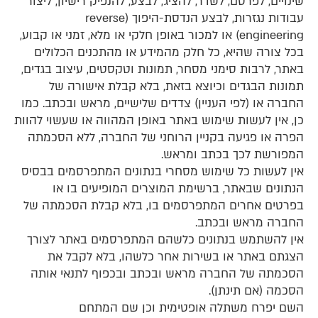
שינויים, לפרסם, לשדר, להציג, לבצע, להנפיק רישיון, ליצור
עבודות נגזרות, לבצע הנדסת-היפוך (reverse
engineering) או למכור באופן חלקי או מלא, זמני או קבוע,
בכל צורה שהיא, כל חלק מהמידע או מהתכנים הכלולים
באתר, לרבות סימני מסחר, תמונות וטקסטים, עיצוב בגדים,
תמונות הבגדים וכיוצא בזאת, בלא קבלת אישורה של
החברה או (לפי העניין) צדדים שלישיים, מראש ובכתב. כמו
כן, אין לעשות שימוש באתר באופן המהווה או שעשוי להוות
הפרה או פגיעה בקניין הרוחני של החברה, ללא הסכמתה
המפורשת לכך בכתב ומראש.
אין לעשות כל שימוש מסחרי בנתונים המתפרסמים בבסיס
הנתונים שבאתר, ברשימת המוצרים המופיעים בו או
בפרטים אחרים המתפרסמים בו, בלא קבלת הסכמתה של
החברה מראש ובכתב.
אין להשתמש בנתונים כלשהם המתפרסמים באתר לצורך
הצגתם באתר או בשירות אחר כלשהו, בלא לקבל את
הסכמתה של החברה מראש ובכתב ובכפוף לתנאי אותה
הסכמה (אם תינתן).
השם יפרח משתלה אופטימית וכן שם המתחם