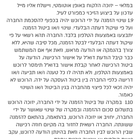
במלאי – יזוכה הלקוח באופן אוטומטי, ויישלח אליו מייל
עדכון על ביצוע הזיכוי כמפורט לעיל.
1.9 שינוי הזמנה על ידי הרוכש יהיה בכפוף להסכמת החברה
ועל פי שיקול דעתה הבלעדי. שינוי ו/או ביטול הזמנה
יתבצעו באמצעות הטלפון בלבד. החברה תהא רשאי על פי
שיקול דעתה הבלעדי לבטל הזמנה, מכל סיבה שהיא, ללא
צורך בהנמקה או הודעה מראש, וזאת אף אם המשתמש
כבר קיבל הודעת דוא”ל על אישור הרכישה. הודעה על
ביטול הרכישה לאחר קבלת אישור בדוא”ל תימסר לרוכש
באמצעות הטלפון, ולא תהיה לו כל טענה ו/או תביעה ו/או
דרישה כלפי החברה בין ביטול העסקה על ידה. הרוכש לא
יהיה זכאי לכל פיצוי מהחברה בגין הביטול ו/או השינוי
כאמור.
1.10 במקרה של ביטול הזמנה על ידי החברה, יזוכה הרוכש
בתשלום סכום ההזמנה ובמקרה של שינוי שאושר על ידי
החברה, יחויב או יזוכה הרוכש, בהתאמה, בהתאם להזמנה
ששונתה. החברה רשאית לחזור בה מקיום חוזה רכישה
שבין הרוכש לבין החברה וזאת בהינתן הודעה לרוכש, עקב