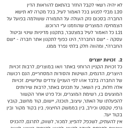
לא יהיה רשאי לקבל החזר בהתאם להוראות הדין
1.20 מבלי לפגוע בכל האמור לעיל, בכל מקרה לא תישא
החברה בסכום נזק העולה על התמורה ששולמה בפועל על
הצמחים/ המוצרים שהוזמנו ע”י הרוכש.
1.21 כל האמור לעיל במצטבר, בתקנון מדיניות שינוי וביטול
עסקה - *שם החברה*, הינו כפוף לתקנון אתר חברה - *שם
החברה*, ומהווה חלק בלתי נפרד ממנו.
2. זכויות יוצרים
כל זכויות הקניין הרוחני באתר ו/או במוצרים, לרבות זכויות
היוצרים, הדגמים, השיטות והסודות המסחריים, הנם רכושה
של החברה בלבד או/ו לפי העניין) צדדים שלישיים. זכויות
אלה חלות, בין השאר, על תכנים באתר, לרבות שירותים
המוצעים בו, רשימת המוצרים, וכל פרט אחר הקשור
להפעלתו של האתר, עיצוב, תוכנה, יישום, קוד מחשב, קובץ
גרפי, טקסט וכיו"ב, בין בממשק החיצוני, בין בקוד מקור ובין
בקוד יעד.
אין להעתיק, לשכפל, להפיץ, למכור, לשווק, לתרגם, להכניס