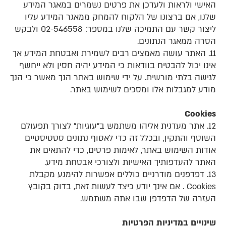
האישי ולראות ולעדכן את פרטים נשמרים במאגר המידע
שלנו, אם ברצונו של הלקוח להמחק ממאגר המידע עליו
ליצור קשר עם התמיכה שלנו במספר: 02-546558 ולבקש
הסרה ממאגר הנתונים.
11. האתר עושה מאמצים רבים לשמירת ואבטחת המידע אך
אינו יכול להבטיח בוודאות כי המידע יהיה חסין ולא ייחשף
לגישה בלתי מורשית. על ידי שימוש באתר הנך מאשר כי הנך
מודע למגבלות אלו ומסכים לשימוש באתר.
Cookies
12. אתר מעדנית אליהו משתמש ב"עוגיות" לצורך תפעולם
השוטף והתקין, ובכלל זה כדי לאסוף נתונים סטטיסטיים
אודות השימוש באתר, לאימות פרטים, כדי להתאים את
האתר להעדפותיך האישיות ולצורכי אבטחת מידע.
13. דפדפנים מודרניים כוללים אפשרות להימנע מקבלת
Cookies . אם אינך יודע כיצד לעשות זאת, בדוק בקובץ
העזרה של הדפדפן שבו אתה משתמש.
שינויים במדיניות הפרטיות