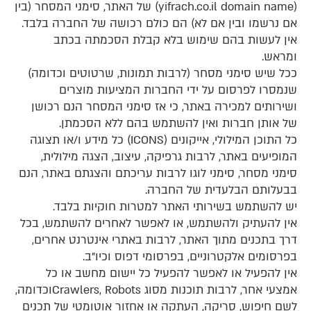
(yifrach.co.il domain name) של האתר, סימני המסחר (בין
אם נרשמו ובין אם לא) הם כולם רכושה של החברה בלבד.
אין לעשות בהם שימוש בלא קבלת הסכמתה בכתב
ומראש.
ככל שיש סימני מסחר (לרבות תמונות, שרטוטים וכדומה)
שנמסרו לפרסום על ידי החברות המציעות מוצרים
ושירותים למכירה באתר, כי אז סימני המסחר הנם רכושן
של אותן חברות ואין להשתמש בהם ללא הסכמתן.
כל התוכן המילולי, אייקונים (ICONS) כל מידע ו/או תצוגה
המופיעים באתר, לרבות גרפיקה, עיצוב, הצגה מילולית,
סימני מסחר, סימני לוגו לרבות עריכתם והצגתם באתר, הנם
בבעלותם הבלעדית של החברה.
יש להשתמש בשירותי האתר למטרות חוקיות בלבד.
אין להעתיק ולהשתמש, או לאפשר לאחרים להשתמש, בכל
דרך בתכנים מתוך האתר, לרבות באתרי אינטרנט אחרים,
בפרסומים אלקטרוניים, בפרסומי דפוס וכיו"ב.
אין להפעיל או לאפשר להפעיל כל יישום מחשב או כל
אמצעי אחר, לרבות תוכנות מסוג Crawlers, Robotsוכדומה,
לשם חיפוש, סריקה, העתקה או אחזור אוטומטי של תכנים