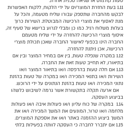
טעות קולמוס או שגיאה טכנית אחרת.
1.11 בעת החזרת המוצר/ים על ידי הלקוח, ללקוח האפשרות
לבקש מהחברה שתספק עבורו שליח מטעמה, והכל על
מנת לאסוף את מוצרי הרכישה המבוטלת. השירות כרוך
בעלות משלוח רגיל. כמו כן ומבלי לגרוע ברישא של סעיף זה,
איסוף מוצרי הרכישה להחזרה על ידי שליח מטעמם
החברה הינו בכפוף לאישור החברה שאכן תכולת מוצרי
הרכישה, אכן ניתנת להחזרה.
1.12 במקרה שנפלה טעות, בין אם במחיר המוצר ובין אם
בתיאורו, לא תחייב טעות זאת את החברה.
1.13 אם חלה טעות בהדפסה ו/או בתיאור המוצר ו/או
השירות ו/או בתנאי המכירה ו/או במקרה של טעות בהזנת
נתוני המכירה ו/או טעות בהזנת הנתונים על ידי הרוכש.
אם ארעה תקלה בתקשורת אשר גרמה לשיבוש כלשהו
בביצוע העסקה.
1.14 במקרה של כוח עליון ו/או פעולות איבה ו/או פעולות
מלחמה ו/או טרור, המונעים את המשך המכירה ו/או את
המשך ביצוע ההזמנה באתר ו/או את אספקת המוצרים.
1.15 אם יתברר לחברה כי העסקה לוותה בפעילות בלתי